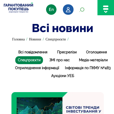
En
Всі новини
/
/
/
Головна
Новини
Спецпроєкти
Всі повідомлення
Пресрелізи
Оголошення
Спецпроєкти
ЗМІ про нас
Медіа-матеріали
Оприлюднення інформації
Інформація по ПКМУ №483
Аукціони УЕБ