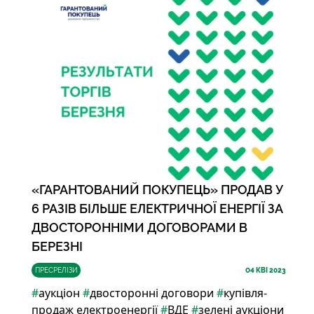
«ГАРАНТОВАНИЙ ПОКУПЕЦЬ» ПРОДАВ У
6 РАЗІВ БІЛЬШЕ ЕЛЕКТРИЧНОЇ ЕНЕРГІЇ ЗА
ДВОСТОРОННІМИ ДОГОВОРАМИ В
БЕРЕЗНІ
ПРЕСРЕЛІЗИ
04
КВІ 2023
#
аукціон
#
двосторонні договори
#
купівля-
продаж електроенергії
#
ВДЕ
#
зелені аукціони