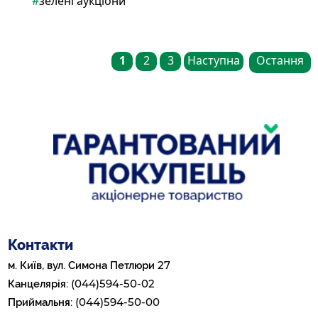
"ЗЕЛЕНИЙ" АУКЦІОН ВІДБУДЕТЬСЯ 13
БЕРЕЗНЯ
ОГОЛОШЕННЯ
10
БЕР 2023
#
аукціон
#
ВДЕ
#
двосторонні договори
#
зелені аукціони
1
2
3
Наступна
Остання