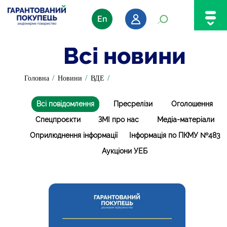
En
Всі новини
/
/
/
Головна
Новини
ВДЕ
Всі повідомлення
Пресрелізи
Оголошення
Спецпроєкти
ЗМІ про нас
Медіа-матеріали
Оприлюднення інформації
Інформація по ПКМУ №483
Аукціони УЕБ