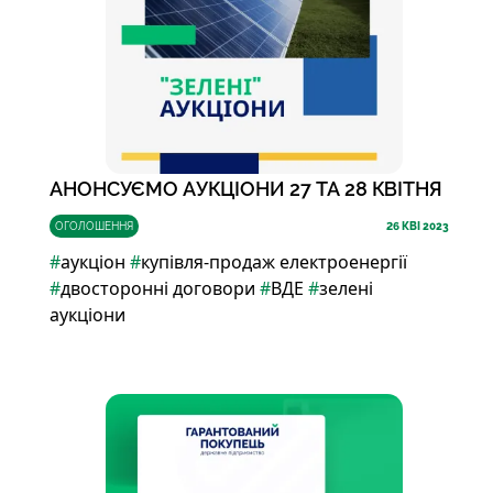
АНОНСУЄМО АУКЦІОНИ 27 ТА 28 КВІТНЯ
ОГОЛОШЕННЯ
26
КВІ 2023
#
аукціон
#
купівля-продаж електроенергії
#
двосторонні договори
#
ВДЕ
#
зелені
аукціони