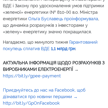
ВДЕ і Закону про удосконалення умов підтримки
«зеленої» енергетики (№ 810-IX) в.о. Міністра
енергетики
Ольга Буславець проінформувала
,
що динаміка розрахунків з інвесторами у
«зелену» енергетику значно покращилася.
Нагадаємо, що минулого тижня
Гарантований
покупець сплатив ВДЕ
1,1 млрд грн
.
АКТУАЛЬНА ІНФОРМАЦІЯ ЩОДО РОЗРАХУНКІВ З
ВИРОБНИКАМИ ЕЛЕКТРОЕНЕРГІЇ
→
https://bit.ly/gpee-payment
Приєднуйтесь до нас на Facebook, щоб
дізнаватися про новини першими →
http://bit.ly/GpOnFacebook