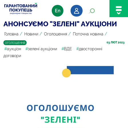
En
АНОНСУЄМО "ЗЕЛЕНІ" АУКЦІОНИ
/
/
/
/
Головна
Новини
Оголошення
Поточна новина
03
 ЛЮТ 2023
ОГОЛОШЕННЯ
#
аукціон
#
зелені аукціони
#
ВДЕ
#
двосторонні
договори