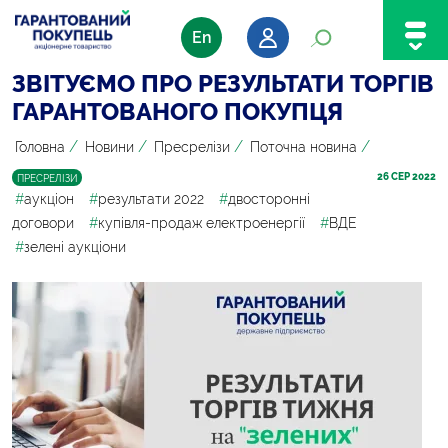
En
ЗВІТУЄМО ПРО РЕЗУЛЬТАТИ ТОРГІВ
ГАРАНТОВАНОГО ПОКУПЦЯ
/
/
/
/
Головна
Новини
Пресрелізи
Поточна новина
26
 СЕР 2022
ПРЕСРЕЛІЗИ
#
аукціон
#
результати 2022
#
двосторонні
договори
#
купівля-продаж електроенергії
#
ВДЕ
#
зелені аукціони