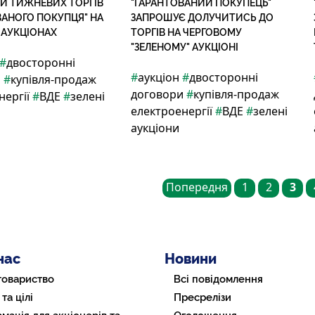
ТИ ТИЖНЕВИХ ТОРГІВ
"ГАРАНТОВАНИЙ ПОКУПЕЦЬ"
ВАНОГО ПОКУПЦЯ" НА
ЗАПРОШУЄ ДОЛУЧИТИСЬ ДО
 АУКЦІОНАХ
ТОРГІВ НА ЧЕРГОВОМУ
"ЗЕЛЕНОМУ" АУКЦІОНІ
#
двосторонні
#
аукціон
#
двосторонні
и
#
купівля-продаж
договори
#
купівля-продаж
нергії
#
ВДЕ
#
зелені
електроенергії
#
ВДЕ
#
зелені
аукціони
Попередня
1
2
3
нас
Новини
товариство
Всі повідомлення
 та цілі
Пресрелізи