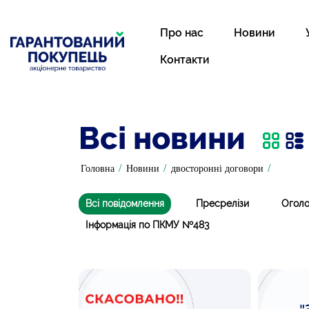
Про нас
Новини
Контакти
Всі новини
/
/
/
Головна
Новини
двосторонні договори
Всі повідомлення
Пресрелізи
Огол
Інформація по ПКМУ №483