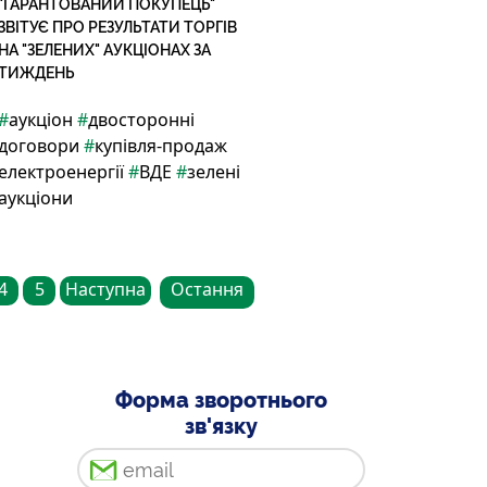
"ГАРАНТОВАНИЙ ПОКУПЕЦЬ"
ЗВІТУЄ ПРО РЕЗУЛЬТАТИ ТОРГІВ
НА "ЗЕЛЕНИХ" АУКЦІОНАХ ЗА
ТИЖДЕНЬ
#
аукціон
#
двосторонні
договори
#
купівля-продаж
електроенергії
#
ВДЕ
#
зелені
аукціони
4
5
Наступна
Остання
Форма зворотнього
зв'язку