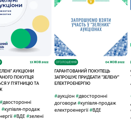
Я
13
ЖОВ 2022
ОГОЛОШЕННЯ
04
ЖОВ 2022
ЗЕЛЕНІ" АУКЦІОНИ
ГАРАНТОВАНИЙ ПОКУПЕЦЬ
АНОГО ПОКУПЦЯ
ЗАПРОШУЄ ПРИДБАТИ "ЗЕЛЕНУ"
ЬСЯ У П'ЯТНИЦЮ ТА
ЕЛЕКТРОЕНЕРГІЮ
К
#
аукціон
#
двосторонні
#
двосторонні
договори
#
купівля-продаж
и
#
купівля-продаж
електроенергії
#
ВДЕ
нергії
#
ВДЕ
#
зелені