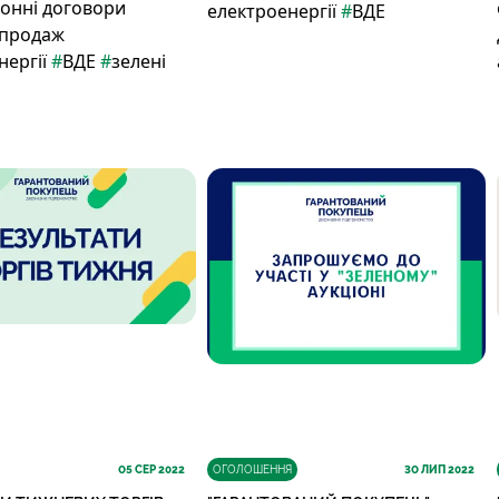
онні договори
електроенергії
#
ВДЕ
-продаж
нергії
#
ВДЕ
#
зелені
05
СЕР 2022
ОГОЛОШЕННЯ
30
ЛИП 2022