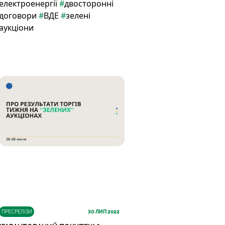
електроенергії
#
двосторонні
договори
#
ВДЕ
#
зелені
аукціони
ПРЕСРЕЛІЗИ
30
ЛИП 2022