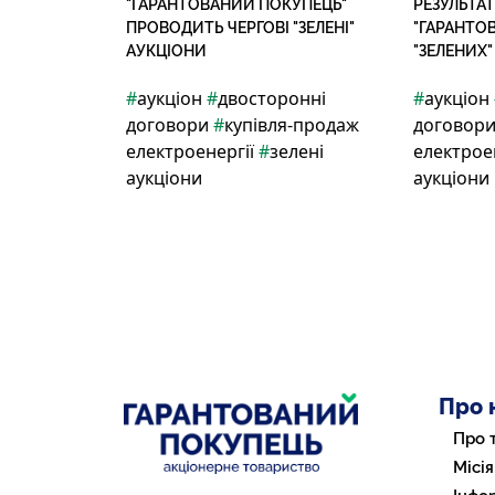
"ГАРАНТОВАНИЙ ПОКУПЕЦЬ"
РЕЗУЛЬТА
ПРОВОДИТЬ ЧЕРГОВІ "ЗЕЛЕНІ"
"ГАРАНТО
АУКЦІОНИ
"ЗЕЛЕНИХ"
#
аукціон
#
двосторонні
#
аукціон
договори
#
купівля-продаж
договор
електроенергії
#
зелені
електрое
аукціони
аукціони
Про 
Про 
Місія