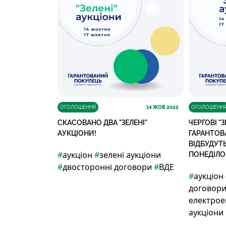
ОГОЛОШЕННЯ
14
ЖОВ 2022
ОГОЛОШЕНН
СКАСОВАНО ДВА "ЗЕЛЕНІ"
ЧЕРГОВІ "
АУКЦІОНИ!
ГАРАНТОВ
ВІДБУДУТ
#
аукціон
#
зелені аукціони
ПОНЕДІЛО
#
двосторонні договори
#
ВДЕ
#
аукціон
договор
електрое
аукціони