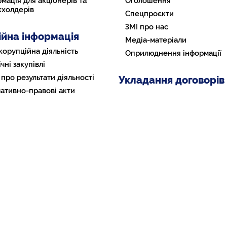
мація для акціонерів та
Оголошення
кхолдерів
Спецпроєкти
ЗМІ про нас
ійна інформація
Медіа-матеріали
корупційна діяльність
Оприлюднення інформації
чні закупівлі
 про результати діяльності
Укладання договорів
ативно-правові акти