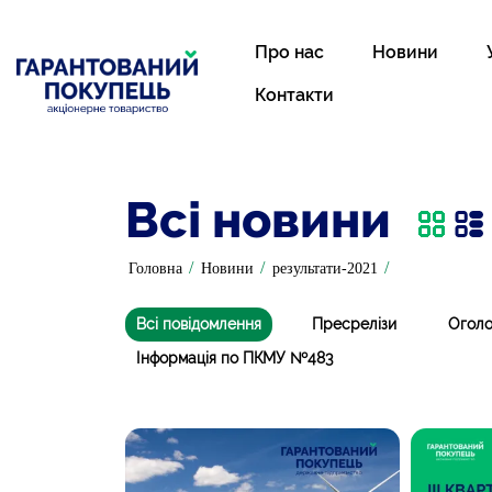
Про нас
Новини
Контакти
Всі новини
/
/
/
Головна
Новини
результати-2021
Всі повідомлення
Пресрелізи
Огол
Інформація по ПКМУ №483