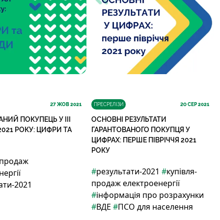
27
ЖОВ 2021
ПРЕСРЕЛІЗИ
20
СЕР 2021
НИЙ ПОКУПЕЦЬ У IIІ
ОСНОВНІ РЕЗУЛЬТАТИ
2021 РОКУ: ЦИФРИ ТА
ГАРАНТОВАНОГО ПОКУПЦЯ У
ЦИФРАХ: ПЕРШЕ ПІВРІЧЧЯ 2021
РОКУ
-продаж
#
результати-2021
#
купівля-
нергії
продаж електроенергії
ати-2021
#
інформація про розрахунки
#
ВДЕ
#
ПСО для населення