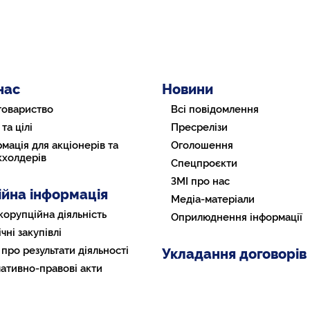
нас
Новини
товариство
Всі повідомлення
 та цілі
Пресрелізи
мація для акціонерів та
Оголошення
кхолдерів
Спецпроєкти
ЗМІ про нас
ійна інформація
Медіа-матеріали
корупційна діяльність
Оприлюднення інформації
чні закупівлі
 про результати діяльності
Укладання договорів
ативно-правові акти