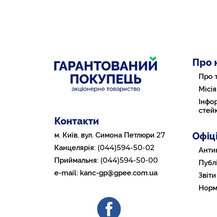
Про 
Про 
Місія
Інфор
стей
Контакти
Офіц
27
м. Київ, вул. Симона Петлюри
(044)594-50-02
Канцелярія:
Анти
(044)594-50-00
Приймальня:
Публі
e-mail:
kanc-gp@gpee.com.ua
Звіти
Норм