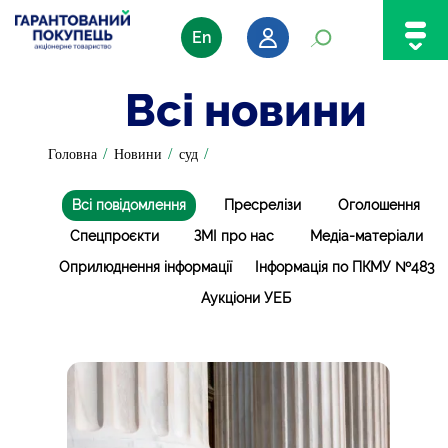
En
Всі новини
/
/
/
Головна
Новини
суд
Всі повідомлення
Пресрелізи
Оголошення
Спецпроєкти
ЗМІ про нас
Медіа-матеріали
Оприлюднення інформації
Інформація по ПКМУ №483
Аукціони УЕБ