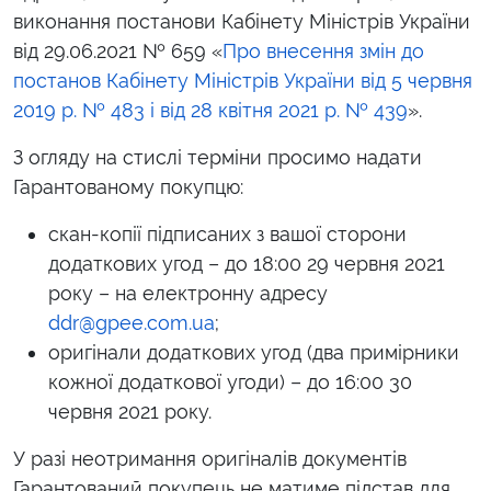
виконання постанови Кабінету Міністрів України
від 29.06.2021 № 659
«
Про внесення змін до
постанов Кабінету Міністрів України від 5 червня
2019 р. № 483 і від 28 квітня 2021 р. № 439
».
З огляду на стислі терміни просимо надати
Гарантованому покупцю:
скан-копії
підписаних з вашої сторони
додаткових угод – до
18:00 29 червня 2021
року
– на електронну адресу
ddr@gpee.com.ua
;
оригінали
додаткових угод (два примірники
кожної додаткової угоди) – до
16:00
30
червня 2021 року
.
У разі неотримання оригіналів документів
Гарантований покупець не матиме підстав для