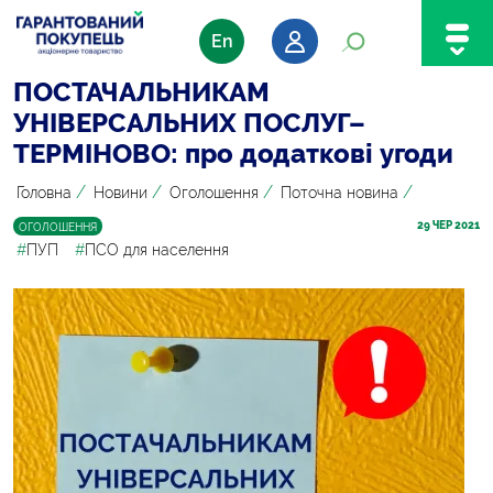
En
ПОСТАЧАЛЬНИКАМ
УНІВЕРСАЛЬНИХ ПОСЛУГ–
ТЕРМІНОВО: про додаткові угоди
/
/
/
/
Головна
Новини
Оголошення
Поточна новина
29
 ЧЕР 2021
ОГОЛОШЕННЯ
#
ПУП
#
ПСО для населення