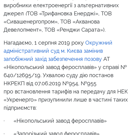
виробники електроенергії з альтернативних
джерел
(
ТОВ «Трифановка Енерджі», ТОВ
«Сивашенергопром», ТОВ «Акванова
Девелопмент», ТОВ «Ренджи Сарата»).
Нагадаємо, 1 серпня 2019 року
Окружний
адміністративний суд м. Києва замінив
запобіжний захід забезпечення позову
АТ
«Нікопольський завод феросплавів» у справі №
640/12695/19.
Ухвалою суду
дію постанов
НКРЕКП від 07.06.2019 №954, №955
про встановлення тарифів на передачу для НЕК
«Укренерго» призупинили лише в частині таких
підприємств:
· «Нікопольський завод феросплавів»
· «Запорізький завод феросплавів»