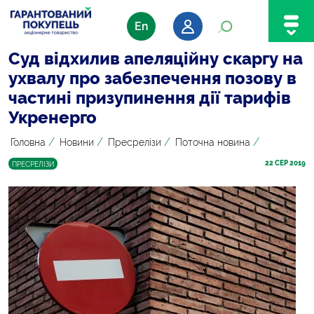
En
Суд відхилив апеляційну скаргу на
ухвалу про забезпечення позову в
частині призупинення дії тарифів
Укренерго
/
/
/
/
Головна
Новини
Пресрелізи
Поточна новина
22
 СЕР 2019
ПРЕСРЕЛІЗИ