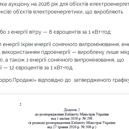
ка аукціону на 2026 рік для об’єктів електроенерге
ексів) об’єктів електроенергетики, що виробляють
о з енергії вітру — 8 євроцентів за 1 кВт•год;
енергії (крім енергії сонячного випромінювання, ене
а з використанням гідроенергії — вироблену лише мік
), а також з енергії сонячного випромінювання, що
 — 12 євроцентів за 1 кВт•год.
орро.Продажі» відповідно до затвердженого графіку