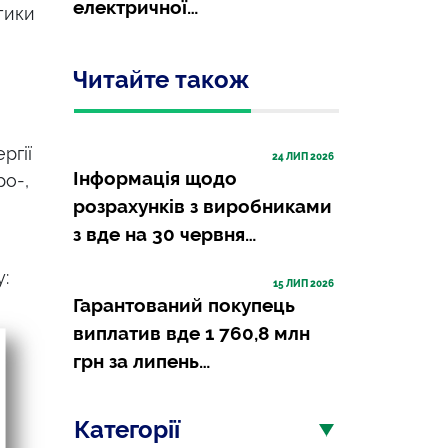
електричної…
тики
Читайте також
ргії
24
 ЛИП 2026
Інформація щодо
ро-,
розрахунків з виробниками
з вде на 30 червня…
:
15
 ЛИП 2026
Гарантований покупець
виплатив вде 1 760,8 млн
грн за липень…
Категорії