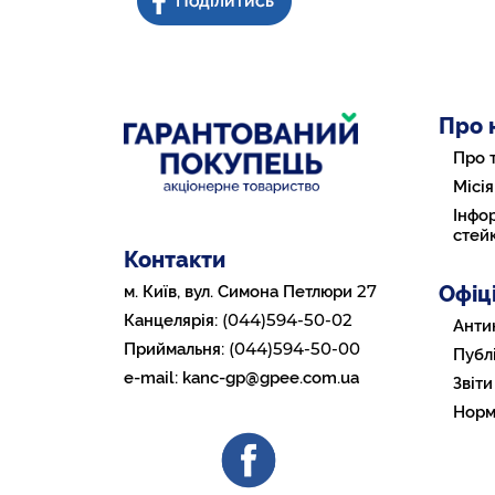
Про 
Про 
Місія
Інфор
стей
Контакти
Офіц
27
м. Київ, вул. Симона Петлюри
(044)594-50-02
Канцелярія:
Анти
(044)594-50-00
Приймальня:
Публі
e-mail:
kanc-gp@gpee.com.ua
Звіти
Норм