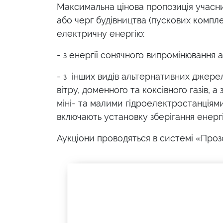
Максимальна цінова пропозиція учасни
або черг будівництва (пускових компл
електричну енергію:
- з енергії сонячного випромінювання аб
- з інших видів альтернативних джерел 
вітру, доменного та коксівного газів, 
міні- та малими гідроелектростанціями
включають установку зберігання енергії
Аукціони проводяться в системі «Проз