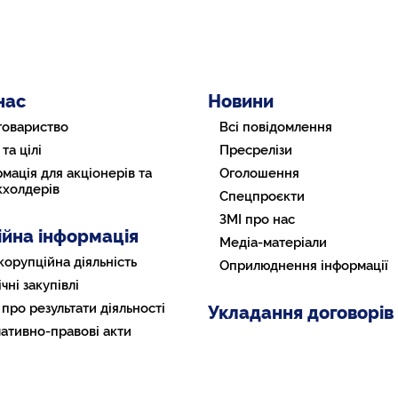
нас
Новини
товариство
Всі повідомлення
 та цілі
Пресрелізи
мація для акціонерів та
Оголошення
кхолдерів
Спецпроєкти
ЗМІ про нас
ійна інформація
Медіа-матеріали
корупційна діяльність
Оприлюднення інформації
чні закупівлі
 про результати діяльності
Укладання договорів
ативно-правові акти