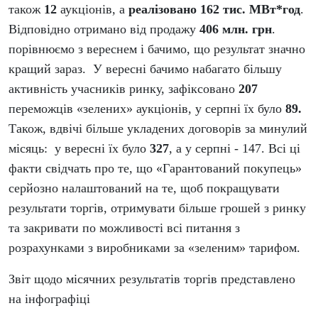
також
12
аукціонів, а
реалізовано 162 тис. МВт*год
.
Відповідно отримано від продажу
406 млн. грн
.
порівнюємо з вереснем і бачимо, що результат значно
кращий зараз.
У вересні бачимо набагато більшу
активність учасників ринку, зафіксовано
207
переможців «зелених» аукціонів, у серпні їх було
89.
Також, вдвічі більше укладених договорів за минулий
місяць:
у вересні їх було
327
, а у серпні - 147. Всі ці
факти свідчать про те, що «Гарантований покупець»
серйозно налаштований на те, щоб покращувати
результати торгів, отримувати більше грошей з ринку
та закривати по можливості всі питання з
розрахунками з виробниками за «зеленим» тарифом.
Звіт щодо місячних результатів торгів представлено
на інфографіці