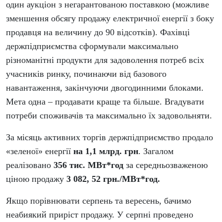
один аукціон з негарантованою поставкою (можливе
зменшення обсягу продажу електричної енергії
з боку
продавця на величину до 90 відсотків). Фахівці
держпідприємства сформували максимально
різноманітні продукти для задоволення потреб всіх
учасників ринку, починаючи від базового
навантаження, закінчуючи двогодинними блоками.
Мета одна – продавати краще та більше. Вгадувати
потреби споживачів та максимально їх задовольняти.
За місяць активних торгів держпідприємство продало
«зеленої» енергії
на 1,1 млрд. грн
.
Загалом
реалізовано
356 тис. МВт*год
за середньозваженою
ціною продажу
3 082, 52 грн./МВт*год.
Якщо порівнювати серпень та вересень, бачимо
неабиякий приріст продажу. У серпні
проведено