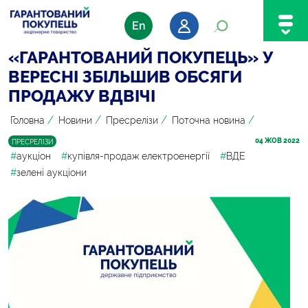
En
«ГАРАНТОВАНИЙ ПОКУПЕЦЬ» У
ВЕРЕСНІ ЗБІЛЬШИВ ОБСЯГИ
ПРОДАЖУ ВДВІЧІ
/
/
/
/
Головна
Новини
Пресрелізи
Поточна новина
04
 ЖОВ 2022
ПРЕСРЕЛІЗИ
#
аукціон
#
купівля-продаж електроенергії
#
ВДЕ
#
зелені аукціони