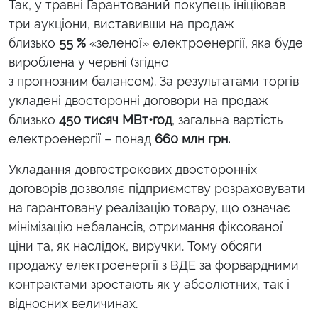
Так, у травні Гарантований покупець ініціював
три аукціони
, виставивши на продаж
бл
изько
55
%
«зеленої» електроенергії
,
яка
буде
вироблена у червні (згідно
з
прогнозн
им
баланс
ом).
За результатами торгів
укладені двосторонні договори на продаж
близько
450 тисяч
МВт•год
, загальна вартість
електроенергії –
понад
660 млн грн.
Укладання довгострокових двосторонніх
договорів дозволяє підприємству розраховувати
на гарантовану реалізацію товару, що означає
мінімізацію небалансів, отримання фіксованої
ціни та, як наслідок, виручки. Тому обсяги
продажу електроенергії з ВДЕ за форвардними
контрактами зростають як у абсолютних, так і
відносних величинах.