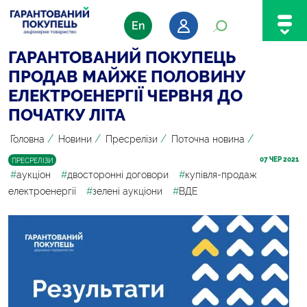
En
ГАРАНТОВАНИЙ ПОКУПЕЦЬ
ПРОДАВ МАЙЖЕ ПОЛОВИНУ
ЕЛЕКТРОЕНЕРГІЇ ЧЕРВНЯ ДО
ПОЧАТКУ ЛІТА
/
/
/
/
Головна
Новини
Пресрелізи
Поточна новина
07
 ЧЕР 2021
ПРЕСРЕЛІЗИ
#
аукціон
#
двосторонні договори
#
купівля-продаж
електроенергії
#
зелені аукціони
#
ВДЕ