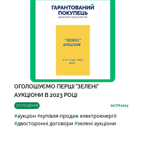
ОГОЛОШУЄМО ПЕРШІ "ЗЕЛЕНІ"
АУКЦІОНИ В 2023 РОЦІ
ОГОЛОШЕННЯ
02
СІЧ 2023
#
аукціон
#
купівля-продаж електроенергії
#
двосторонні договори
#
зелені аукціони