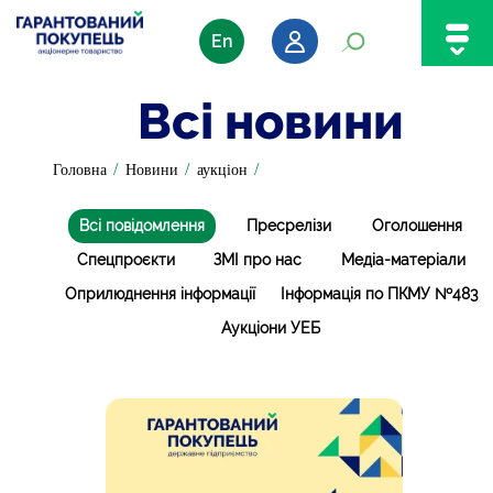
En
Всі новини
/
/
/
Головна
Новини
аукціон
Всі повідомлення
Пресрелізи
Оголошення
Спецпроєкти
ЗМІ про нас
Медіа-матеріали
Оприлюднення інформації
Інформація по ПКМУ №483
Аукціони УЕБ