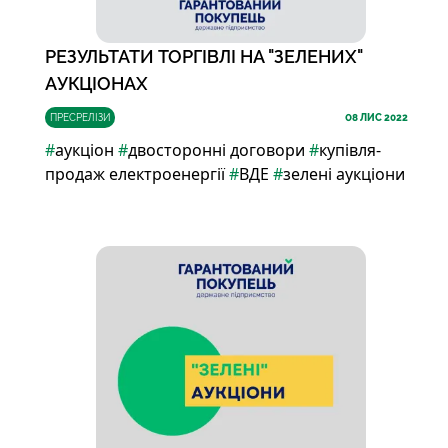
РЕЗУЛЬТАТИ ТОРГІВЛІ НА "ЗЕЛЕНИХ"
АУКЦІОНАХ
ПРЕСРЕЛІЗИ
08
ЛИС 2022
#
аукціон
#
двосторонні договори
#
купівля-
продаж електроенергії
#
ВДЕ
#
зелені аукціони