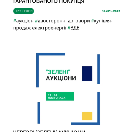
ГАРАНТОВАНОГО ПОКУПЦЯ
ПРЕСРЕЛІЗИ
14
ЛИС 2022
#
аукціон
#
двосторонні договори
#
купівля-
продаж електроенергії
#
ВДЕ