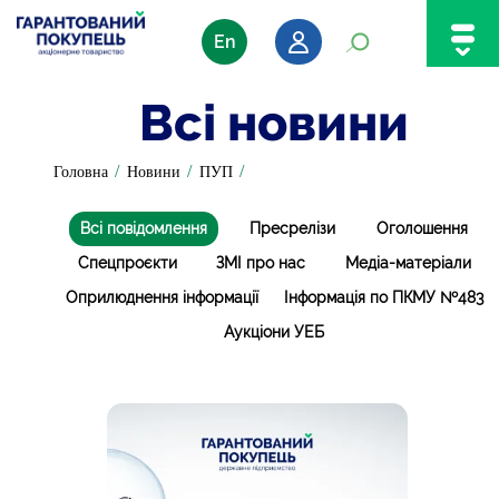
En
Всі новини
/
/
/
Головна
Новини
ПУП
Всі повідомлення
Пресрелізи
Оголошення
Спецпроєкти
ЗМІ про нас
Медіа-матеріали
Оприлюднення інформації
Інформація по ПКМУ №483
Аукціони УЕБ