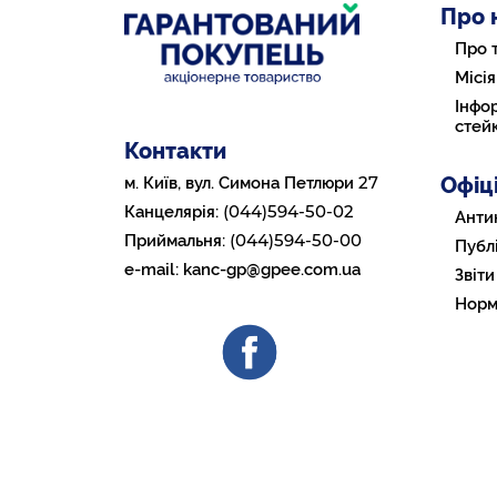
Про 
Про 
Місія
Інфор
стей
Контакти
Офіц
27
м. Київ, вул. Симона Петлюри
(044)594-50-02
Канцелярія:
Анти
(044)594-50-00
Приймальня:
Публі
e-mail:
kanc-gp@gpee.com.ua
Звіти
Норм