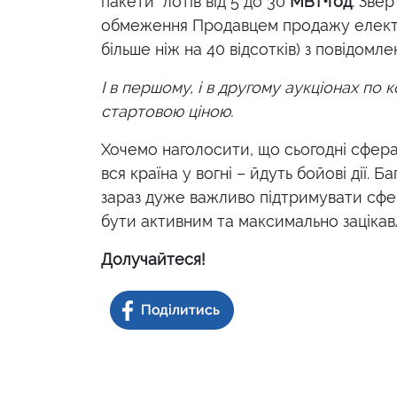
пакети лотів від 5 до 30
МВт•год
.
Звер
обмеження Продавцем продажу електри
більше ніж на 40 відсотків) з повідомл
І в першому, і в другому аукціонах по 
стартовою ціною.
Хочемо наголосити, що сьогодні сфер
вся країна у вогні – йдуть бойові дії. Б
зараз дуже важливо підтримувати сфе
бути активним та максимально заціка
Долучайтеся!