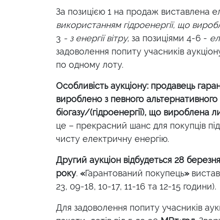
За позицією 1 на продаж виставлена 
використанням гідроенергії, що вироб
3
- з енергії вітру,
за позиціями 4-6 -
ел
задоволення попиту учасників аукціону
по одному лоту.
Особливість аукціону: продавець гаран
вироблено з певного альтернативного 
біогазу/(гідроенергії), що вироблена 
це – прекрасний шанс для покупців пі
чисту електричну енергію.
Другий аукціон відбудеться 28 березня
року
.
«
Гарантований покупець
»
вистав
23, 09-18, 10-17, 11-16 та 12-15
години
).
Для задоволення попиту учасників аукц