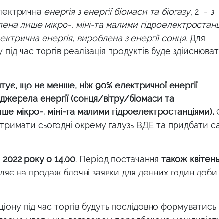
електрична
енергія з енергії біомаси та біогазу
, 2 -
з
лена лише мікро-, міні-та малими гідроелектростан
ектрична енергія, вироблена з енергії сонця.
Для
 під час торгів реалізація продуктів буде здійснюва
тує, що не менше, ніж 90% електричної енергії
джерела енергії (сонця/вітру/біомаси та
лише мікро-, міні-та малими гідроелектростанціями).
дтримати сьогодні окрему галузь ВДЕ та придбати с
 2022 року о 14.00
. Період постачання
також квітень
ляє на продаж блочні заявки для денних годин доби 
іону під час торгів будуть послідовно формуватись