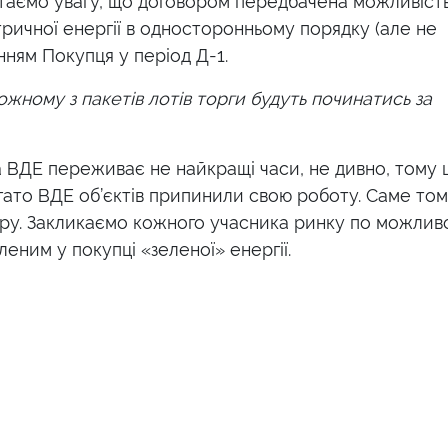
таємо увагу, що
договором передбачена можливіст
чної енергії в односторонньому порядку (але не
енням Покупця у період Д-1.
кожному з пакетів лотів торги будуть починатись за
а ВДЕ переживає не найкращі часи, не дивно, тому
агато ВДЕ об
’
єктів припинили свою роботу. Саме то
ру. Закликаємо кожного учасника ринку по можлив
вленим у покупці
«
зеленої
»
енергії.