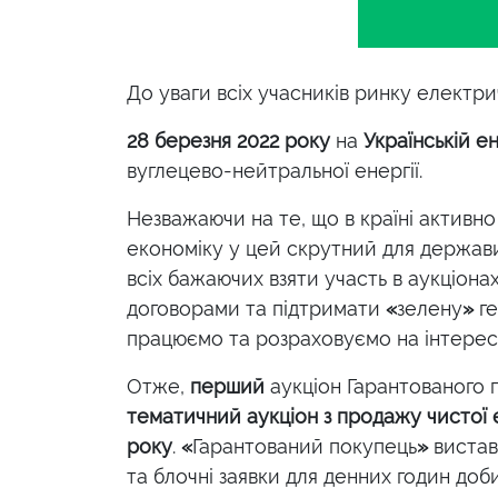
До уваги всіх учасників ринку електри
28 березня
2022 року
на
Українській е
вуглецево-нейтральної енергії.
Незважаючи на те, що в країні активно
економіку у цей скрутний для держав
всіх бажаючих взяти участь в аукціон
договорами та підтримати
«
зелену
»
г
працюємо та розраховуємо на інтерес 
Отже,
перший
аукціон Гарантованого 
тематичний аукціон з продажу чистої е
року
.
«
Гарантований покупець
»
вистав
та блочні заявки для денних годин доби