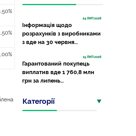
,50%
24
 ЛИП 2026
Інформація щодо
1,50%
розрахунків з виробниками
з вде на 30 червня…
0,00%
15
 ЛИП 2026
Гарантований покупець
виплатив вде 1 760,8 млн
грн за липень…
блена
Категорії