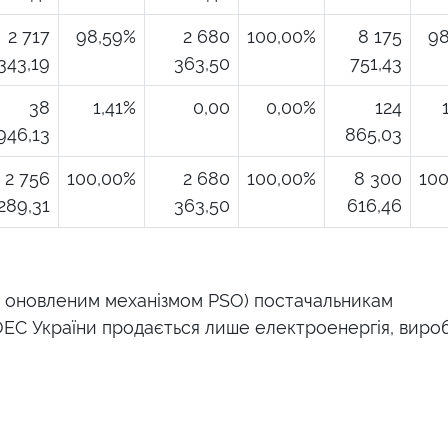
2 717
98,59%
2 680
100,00%
8 175
98
343,19
363,50
751,43
38
1,41%
0,00
0,00%
124
946,13
865,03
2 756
100,00%
2 680
100,00%
8 300
10
289,31
363,50
616,46
за оновленим механізмом PSO)
постачальникам
 ОЕС України
продається лише електроенергія, виро