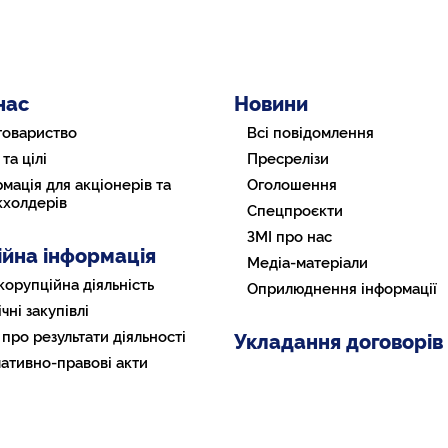
нас
Новини
товариство
Всі повідомлення
 та цілі
Пресрелізи
мація для акціонерів та
Оголошення
кхолдерів
Спецпроєкти
ЗМІ про нас
ійна інформація
Медіа-матеріали
корупційна діяльність
Оприлюднення інформації
чні закупівлі
 про результати діяльності
Укладання договорів
ативно-правові акти