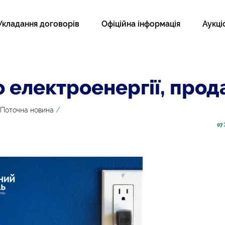
Укладання договорів
Офіційна інформація
Аукці
 електроенергії, прод
/
Поточна новина
07