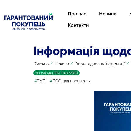
Про нас
Новини
Контакти
Інформація щодо
/
/
/
Головна
Новини
Оприлюднення інформації
ОПРИЛЮДНЕННЯ ІНФОРМАЦІЇ
#
ПУП
#
ПСО для населення