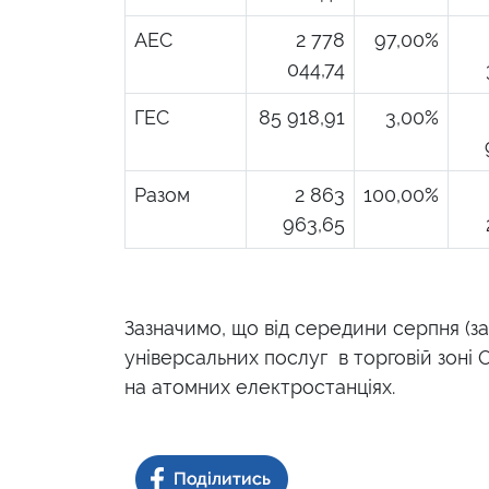
АЕС
2 778
97,00%
044,74
ГЕС
85 918,91
3,00%
Разом
2 863
100,00%
963,65
Зазначимо, що від середини серпня (
універсальних послуг
в торговій зоні
на атомних електростанціях.