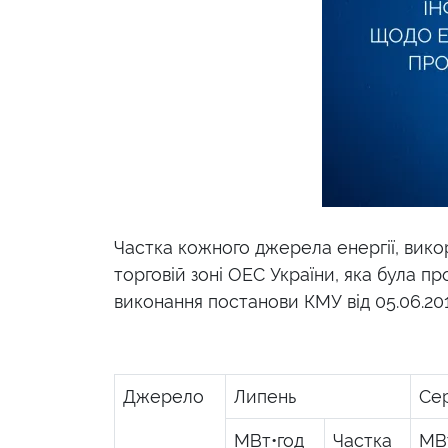
Частка кожного джерела енергії, вико
торговій зоні ОЕС України, яка була п
виконання постанови КМУ від 05.06.2
Джерело
Липень
Се
МВт•год
Частка
МВ