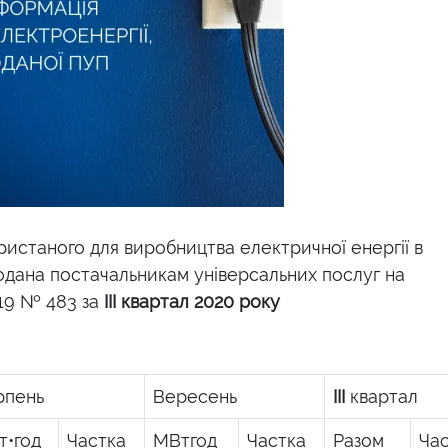
ристаного для виробництва електричної енергії в
родана постачальникам універсальних послуг на
019 № 483 за
III квартал 2020 року
рпень
Вересень
III
квартал
т•
год
Частка
МВтгод
Частка
Разом
Ча