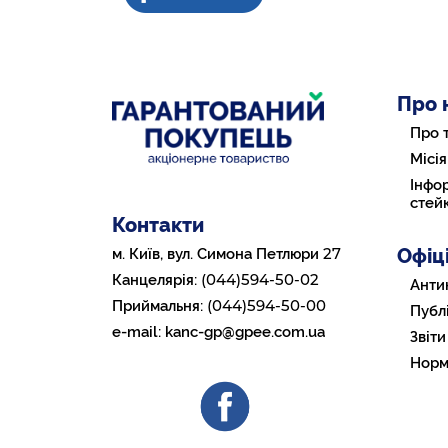
Про 
Про 
Місія
Інфор
стей
Контакти
Офіц
27
м. Київ, вул. Симона Петлюри
(044)594-50-02
Канцелярія:
Анти
(044)594-50-00
Приймальня:
Публі
e-mail:
kanc-gp@gpee.com.ua
Звіти
Норм