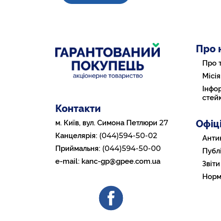
Про 
Про 
Місія
Інфор
стей
Контакти
Офіц
27
м. Київ, вул. Симона Петлюри
(044)594-50-02
Канцелярія:
Анти
(044)594-50-00
Приймальня:
Публі
e-mail:
kanc-gp@gpee.com.ua
Звіти
Норм