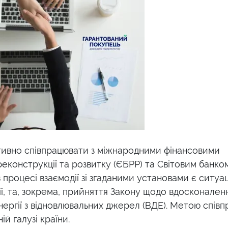
тивно співпрацювати з міжнародними фінансовими
еконструкції та розвитку (ЄБРР) та Світовим банком
процесі взаємодії зі згаданими установами є ситуац
ї, та, зокрема, прийняття Закону щодо вдосконален
ергії з відновлювальних джерел (ВДЕ). Метою співпр
й галузі країни.