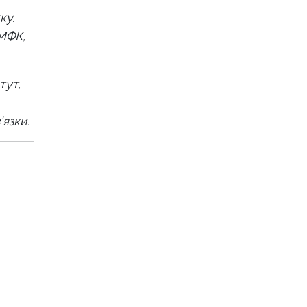
ку.
 МФК,
тут,
язки.