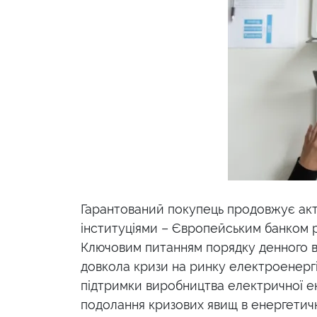
Гарантований покупець продовжує ак
інституціями – Європейським банком р
Ключовим питанням порядку денного в 
довкола кризи на ринку електроенергі
підтримки виробництва електричної ен
подолання кризових явищ в енергетичні