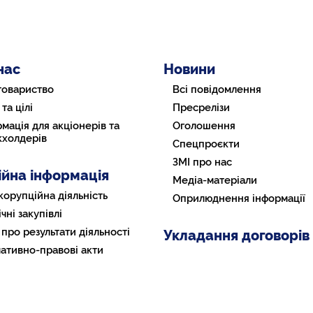
нас
Новини
товариство
Всі повідомлення
 та цілі
Пресрелізи
мація для акціонерів та
Оголошення
кхолдерів
Спецпроєкти
ЗМІ про нас
ійна інформація
Медіа-матеріали
корупційна діяльність
Оприлюднення інформації
чні закупівлі
 про результати діяльності
Укладання договорів
ативно-правові акти