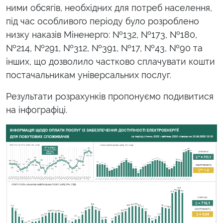
ними обсягів, необхідних для потреб населення,
під час особливого періоду було розроблено
низку наказів Міненерго: №132, №173, №180,
№214, №291, №312, №391, №17, №43, №90 та
інших, що дозволило частково сплачувати кошти
постачальникам універсальних послуг.
Результати розрахунків пропонуємо подивитися
на інфографіці.