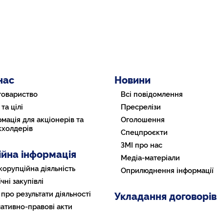
нас
Новини
товариство
Всі повідомлення
 та цілі
Пресрелізи
мація для акціонерів та
Оголошення
кхолдерів
Спецпроєкти
ЗМІ про нас
ійна інформація
Медіа-матеріали
корупційна діяльність
Оприлюднення інформації
чні закупівлі
 про результати діяльності
Укладання договорів
ативно-правові акти