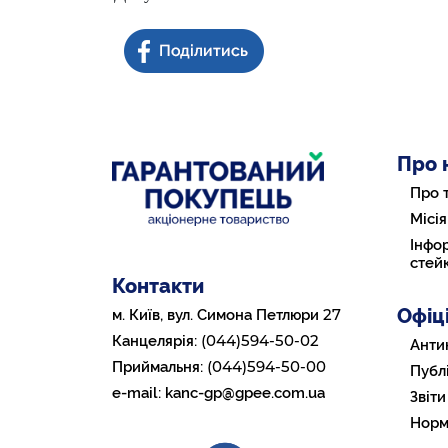
Про 
Про 
Місія
Інфор
стей
Контакти
Офіц
27
м. Київ, вул. Симона Петлюри
(044)594-50-02
Канцелярія:
Анти
(044)594-50-00
Приймальня:
Публі
e-mail:
kanc-gp@gpee.com.ua
Звіти
Норм