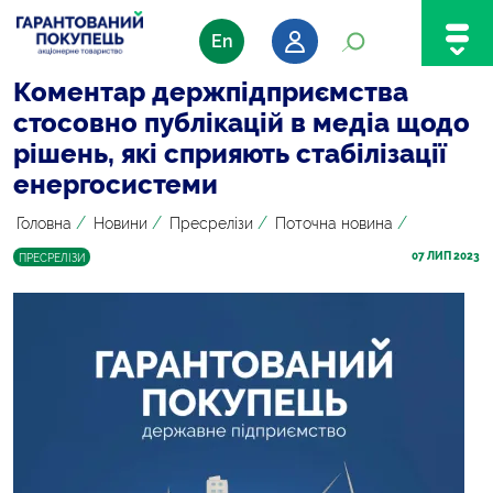
En
Коментар держпідприємства
стосовно публікацій в медіа щодо
рішень, які сприяють стабілізації
енергосистеми
/
/
/
/
Головна
Новини
Пресрелізи
Поточна новина
07
 ЛИП 2023
ПРЕСРЕЛІЗИ