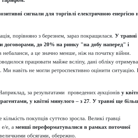
" тарифом.
позитивні сигнали для торгівлі електричною енергією 
уація, порівняно з березнем, зараз покращилася.
У травні
 договорами, до 20% на ринку "на добу наперед" і
в небаланси, а це значно менше, ніж на початку війни.
доводилося працювати майже всліпу, дані обліку отримув
сі. Ми навіть не могли ретроспективно оцінити ситуацію. 
 Наприклад, за результатами проведених аукціонів
у квіт
рагентами, у квітні минулого – з 27
.
У травні ще біль
е кількість покупців суттєво зросла. Великі гравці
е/е, а
менші переформатувалися в рамках поточної
евеличкими обсягами, обережно.