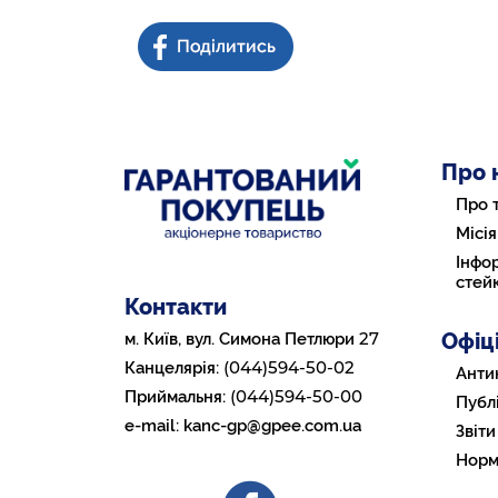
Про 
Про 
Місія
Інфор
стей
Контакти
Офіц
27
м. Київ, вул. Симона Петлюри
(044)594-50-02
Канцелярія:
Анти
(044)594-50-00
Приймальня:
Публі
e-mail:
kanc-gp@gpee.com.ua
Звіти
Норм