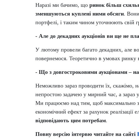
Наразі ми бачимо, що
ринок більш схильн
зменшуються куплені ними обсяги
. Вон
портфелі, і таким чином уточнюють свій г
- Але до декадних аукціонів ви ще не пл
У лютому провели багато декадних, але во
повернемося. Теоретично в умовах ринку в
- Що з довгостроковими аукціонами – на
Неможливо зараз проводити їх, скажімо, н
непростою задачею у мирний час, а зараз 
Ми працюємо над тим, щоб максимально з
економічний ефект за рахунок реалізації ел
відповідають цим потребам
.
Повну версію інтервю читайте на сайті