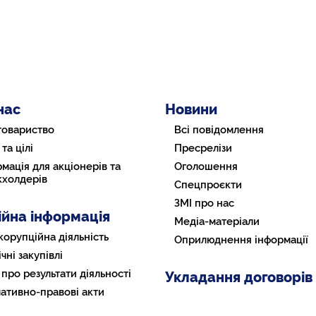
нас
Новини
товариство
Всі повідомлення
 та цілі
Пресрелізи
мація для акціонерів та
Оголошення
кхолдерів
Спецпроєкти
ЗМІ про нас
ійна інформація
Медіа-матеріали
корупційна діяльність
Оприлюднення інформації
чні закупівлі
 про результати діяльності
Укладання договорів
ативно-правові акти