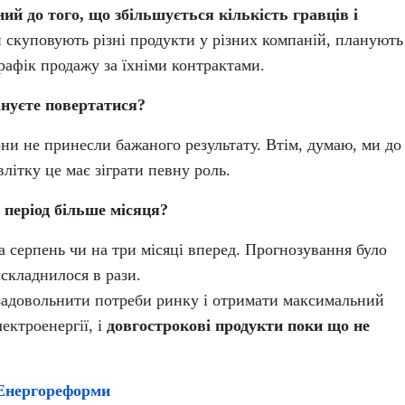
ий до того, що збільшується кількість гравців і
и скуповують різні продукти у різних компаній, планують
рафік продажу за їхніми контрактами.
ануєте повертатися?
ни не принесли бажаного результату. Втім, думаю, ми до
літку це має зіграти певну роль.
 період більше місяця?
а серпень чи на три місяці вперед. Прогнозування було
ускладнилося в рази.
адовольнити потреби ринку і отримати максимальний
ектроенергії, і
довгострокові продукти поки що не
Енергореформи