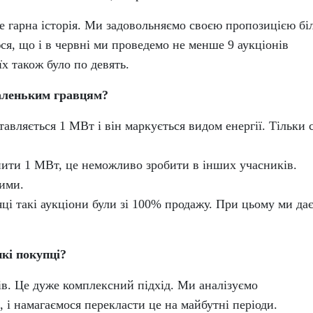
е гарна історія. Ми задовольняємо своєю пропозицією б
ся, що і в червні ми проведемо не менше 9 аукціонів
їх також було по девять.
маленьким гравцям?
тавляється 1 МВт і він маркується видом енергії. Тільки 
пити 1 МВт, це неможливо зробити в інших учасників.
ими.
яці такі аукціони були зі 100% продажу. При цьому ми да
кі покупці?
ів. Це дуже комплексний підхід. Ми аналізуємо
 і намагаємося перекласти це на майбутні періоди.