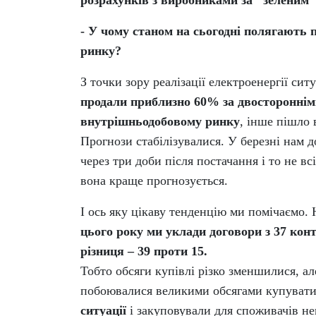
розрахунків з виробниками за "зеленим
- У чому станом на сьогодні полягають 
ринку?
З точки зору реалізації електроенергії сит
продали приблизно 60% за двосторонніми
внутрішньодобовому ринку
, інше пішло 
Прогнози стабілізувалися. У березні нам 
через три доби після постачання і то не в
вона краще прогнозується.
І ось яку цікаву тенденцію ми помічаємо.
цього року ми уклади договори з 37 конт
різниця – 39 проти 15.
Тобто обсяги купівлі різко зменшилися, ал
побоювалися великими обсягами купувати 
ситуації
і закуповували для споживачів н