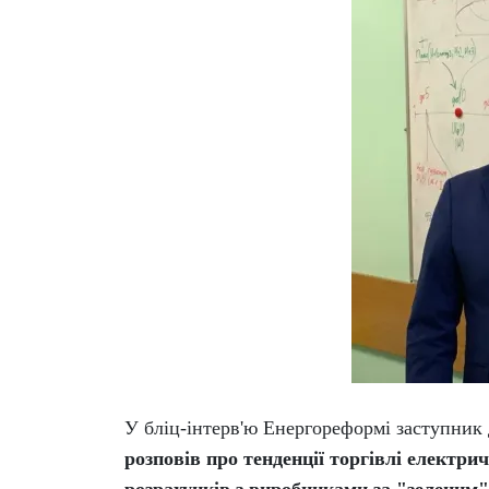
У бліц-інтерв'ю Енергореформі заступни
розповів про тенденції торгівлі електри