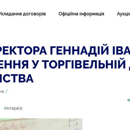
Укладання договорів
Офіційна інформація
Аукці
ЕКТОРА ГЕННАДІЙ ІВ
ННЯ У ТОРГІВЕЛЬНІЙ
МСТВА
/
на
0
#
інтерв'ю