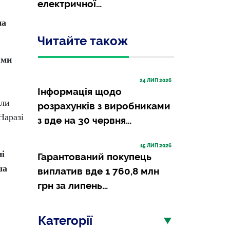
електричної…
на
Читайте також
 ми
24
 ЛИП 2026
Інформація щодо
али
розрахунків з виробниками
Наразі
з вде на 30 червня…
15
 ЛИП 2026
ні
Гарантований покупець
ша
виплатив вде 1 760,8 млн
грн за липень…
Категорії