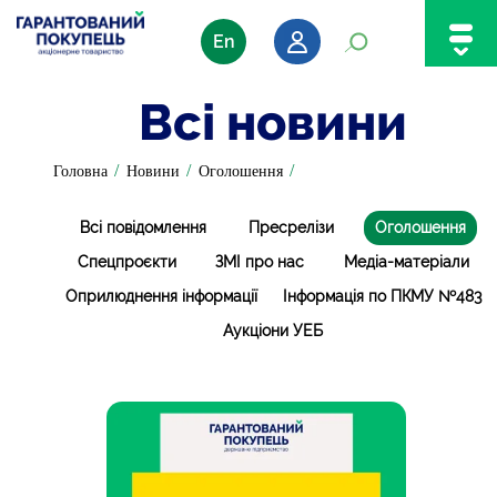
En
Всі новини
/
/
/
Головна
Новини
Оголошення
Всі повідомлення
Пресрелізи
Оголошення
Спецпроєкти
ЗМІ про нас
Медіа-матеріали
Оприлюднення інформації
Інформація по ПКМУ №483
Аукціони УЕБ